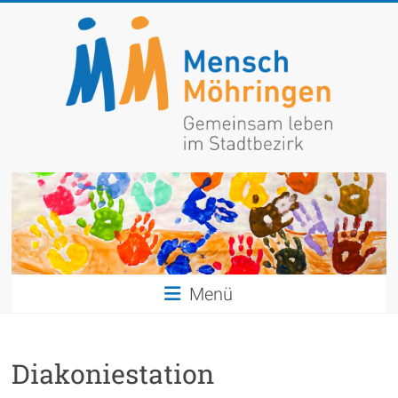
Zum
Inhalt
springen
Mensch
Möhringen
Gemeinsam
leben
im
Menü
Stadtbezirk
Diakoniestation