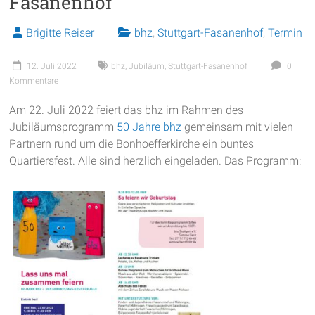
Fasanenhof
Brigitte Reiser
bhz
,
Stuttgart-Fasanenhof
,
Termin
12. Juli 2022
bhz
,
Jubiläum
,
Stuttgart-Fasanenhof
0
Kommentare
Am 22. Juli 2022 feiert das bhz im Rahmen des
Jubiläumsprogramm
50 Jahre bhz
gemeinsam mit vielen
Partnern rund um die Bonhoefferkirche ein buntes
Quartiersfest. Alle sind herzlich eingeladen. Das Programm: