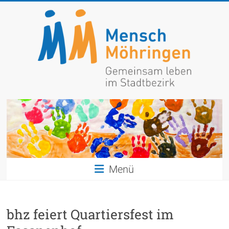
Zum
Inhalt
springen
Mensch
Möhringen
Gemeinsam
leben
im
Menü
Stadtbezirk
bhz feiert Quartiersfest im