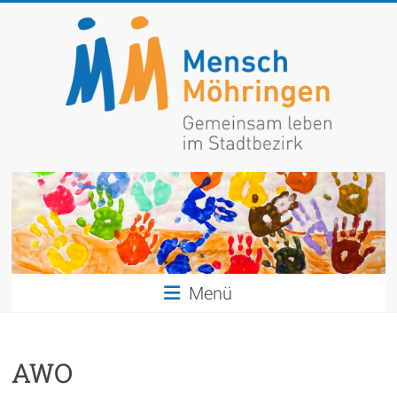
Zum
Inhalt
springen
Mensch
Möhringen
Gemeinsam
leben
im
Menü
Stadtbezirk
AWO