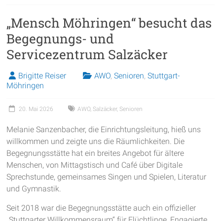
„Mensch Möhringen“ besucht das
Begegnungs- und
Servicezentrum Salzäcker
Brigitte Reiser
AWO
,
Senioren
,
Stuttgart-
Möhringen
20. Mai 2026
AWO
,
Salzäcker
,
Senioren
Melanie Sanzenbacher, die Einrichtungsleitung, hieß uns
willkommen und zeigte uns die Räumlichkeiten. Die
Begegnungsstätte hat ein breites Angebot für ältere
Menschen, von Mittagstisch und Café über Digitale
Sprechstunde, gemeinsames Singen und Spielen, Literatur
und Gymnastik.
Seit 2018 war die Begegnungsstätte auch ein offizieller
„Stuttgarter Willkommensraum“ für Flüchtlinge, Engagierte