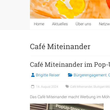
Home
Aktuelles
Über uns
Netzw
Café Miteinander
Café Miteinander im Pop
Brigitte Reiser
Bürgerengagement
,
14. August 2024
Café Miteinander
,
Stuttgart-M
Das Café Miteinander macht Werbung im Möhr