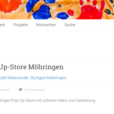
erk
Projekte
Mitmachen
Suche
-Up-Store Möhringen
Café Miteinander
,
Stuttgart-Möhringen
öhringen
0 Kommentare
inger Pop-Up-Store mit schöner Deko und Gestaltung