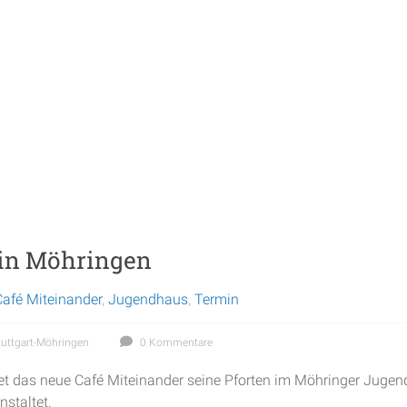
 in Möhringen
Café Miteinander
,
Jugendhaus
,
Termin
tuttgart-Möhringen
0 Kommentare
et das neue Café Miteinander seine Pforten im Möhringer Jugen
nstaltet.