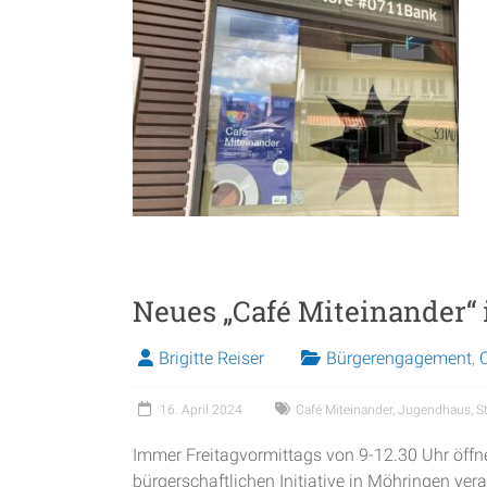
Neues „Café Miteinander“
Brigitte Reiser
Bürgerengagement
,
16. April 2024
Café Miteinander
,
Jugendhaus
,
S
Immer Freitagvormittags von 9-12.30 Uhr öffn
bürgerschaftlichen Initiative in Möhringen vera